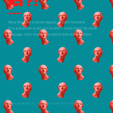
ici ?!
Hera Heracles a fermé depuis un petit moment.
Il n'y a plus rien à voir sur ce site — mais merci de votre
passage, c'est toujours un plaisir bien évidemment.
HERA HERACLES — L'HISTOIRE FUT BRÈVE.